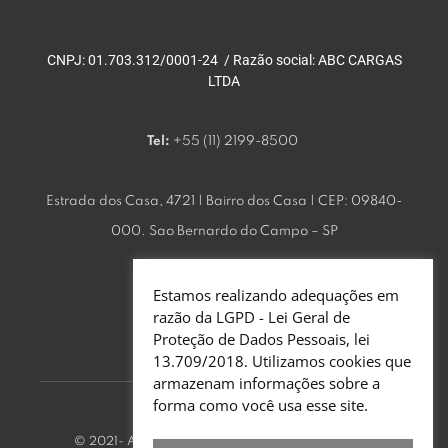
CNPJ: 01.703.312/0001-24 / Razão social: ABC CARGAS
LTDA
Tel:
+55 (11) 2199-8500
Estrada dos Casa, 4721 | Bairro dos Casa | CEP: 09840-
000. Sao Bernardo do Campo – SP
Estamos realizando adequações em
razão da LGPD - Lei Geral de
Proteção de Dados Pessoais, lei
13.709/2018. Utilizamos cookies que
armazenam informações sobre a
forma como você usa esse site.
© 2021- ABC Cargas - Todos os direitos reservados